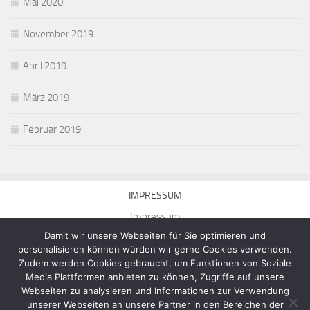
Mai 2020
November 2019
April 2019
März 2019
Februar 2019
IMPRESSUM
Impressum
Damit wir unsere Webseiten für Sie optimieren und
personalisieren können würden wir gerne Cookies verwenden.
Zudem werden Cookies gebraucht, um Funktionen von Soziale
Media Plattformen anbieten zu können, Zugriffe auf unsere
Webseiten zu analysieren und Informationen zur Verwendung
Homepage von Michael Munick © 2026. Alle Rechte vorbehalten.
unserer Webseiten an unsere Partner in den Bereichen der