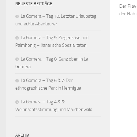
NEUESTE BEITRÄGE
Der Play
der Nähe
La Gomera – Tag 10: Letzter Urlaubstag
und echte Abenteurer
La Gomera – Tag 9: Ziegenkäse und
Palmhonig – Kanarische Spezialitäten
La Gomera – Tag 8: Ganz oben in La
Gomera
La Gomera – Tag 6 & 7: Der
ethnographische Park in Hermigua
La Gomera – Tag 4 & 5:
Weihnachtsstimmung und Märchenwald
ARCHIV