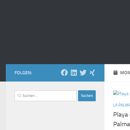
FOLGEN:
MON
Suchen
nach:
LA PALM
Playa 
Palma