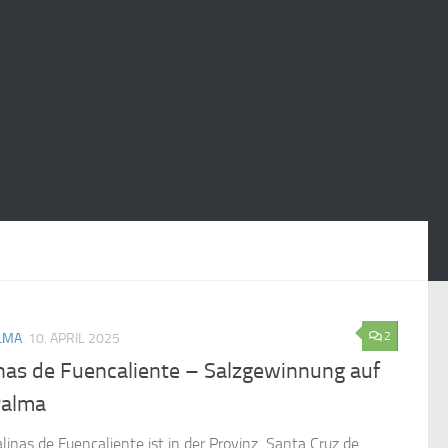
2
LMA
10. APRIL 2025
nas de Fuencaliente – Salzgewinnung auf
Palma
alinas de Fuencaliente ist in der Provinz Santa Cruz de