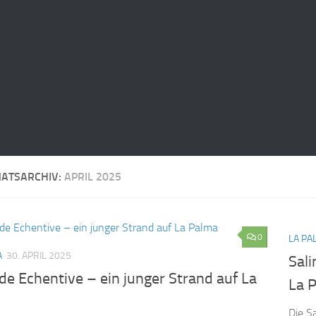
ATSARCHIV:
APRIL 2025
0
LA PA
A
30. APRIL 2025
Sali
de Echentive – ein junger Strand auf La
La 
Die S