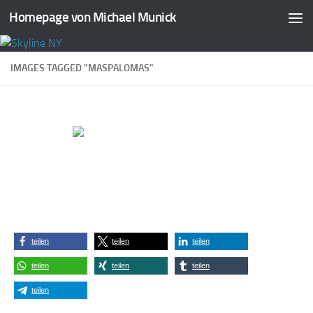
Homepage von Michael Munick
Zum Inhalt springen
IMAGES TAGGED "MASPALOMAS"
teilen
teilen
teilen
teilen
teilen
teilen
teilen