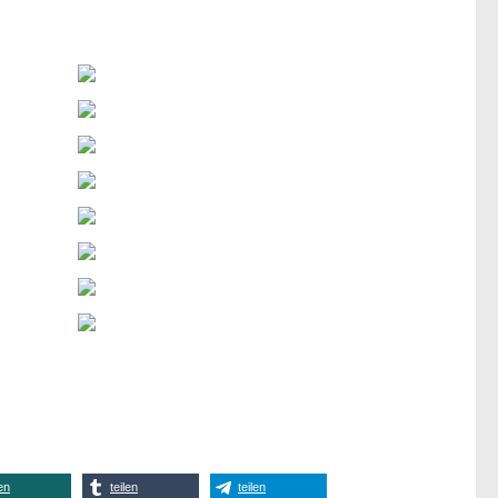
len
teilen
teilen