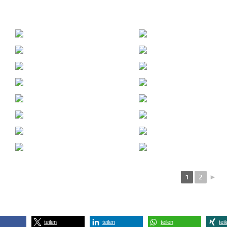
1
2
►
teilen
teilen
teilen
tei