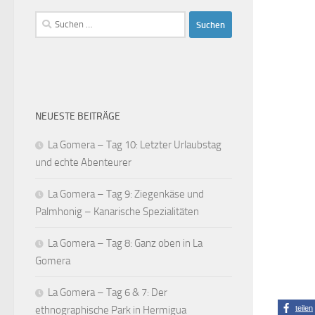
Suchen
nach:
NEUESTE BEITRÄGE
La Gomera – Tag 10: Letzter Urlaubstag
und echte Abenteurer
La Gomera – Tag 9: Ziegenkäse und
Palmhonig – Kanarische Spezialitäten
La Gomera – Tag 8: Ganz oben in La
Gomera
La Gomera – Tag 6 & 7: Der
ethnographische Park in Hermigua
teilen