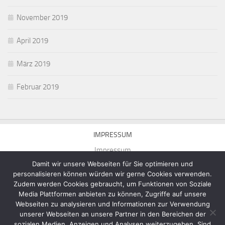
November 2019
April 2019
März 2019
Februar 2019
IMPRESSUM
Impressum
Damit wir unsere Webseiten für Sie optimieren und
personalisieren können würden wir gerne Cookies verwenden.
Zudem werden Cookies gebraucht, um Funktionen von Soziale
Media Plattformen anbieten zu können, Zugriffe auf unsere
Webseiten zu analysieren und Informationen zur Verwendung
Homepage von Michael Munick © 2026. Alle Rechte vorbehalten.
unserer Webseiten an unsere Partner in den Bereichen der
Präsentiert von
- Entworfen mit dem
Hueman-Theme
sozialen Medien, Anzeigen und Analysen weiterzugeben. Sind