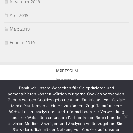
November 2019
April 2019
März 2019
Februar 2019
IMPRESSUM
Impressum
Damit wir unsere Webseiten für Sie optimieren und
personalisieren können würden wir gerne Cookies verwenden.
Zudem werden Cookies gebraucht, um Funktionen von Soziale
Media Plattformen anbieten zu können, Zugriffe auf unsere
Webseiten zu analysieren und Informationen zur Verwendung
Homepage von Michael Munick © 2026. Alle Rechte vorbehalten.
unserer Webseiten an unsere Partner in den Bereichen der
Präsentiert von
- Entworfen mit dem
Hueman-Theme
sozialen Medien, Anzeigen und Analysen weiterzugeben. Sind
Sie widerruflich mit der Nutzung von Cookies auf unseren