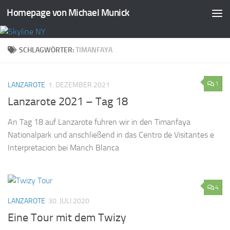
Homepage von Michael Munick
Zum Inhalt springen
SCHLAGWÖRTER:
TIMANFAYA
1
LANZAROTE
1. DEZEMBER 2021
Lanzarote 2021 – Tag 18
An Tag 18 auf Lanzarote fuhren wir in den Timanfaya
Nationalpark und anschließend in das Centro de Visitantes e
Interpretacion bei Manch Blanca
4
LANZAROTE
30. JULI 2020
Eine Tour mit dem Twizy