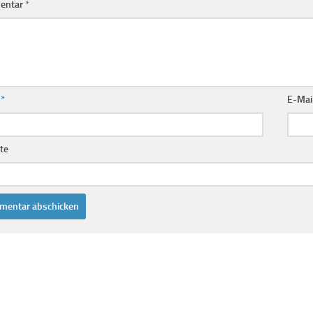
entar
*
e
*
E-Mai
te