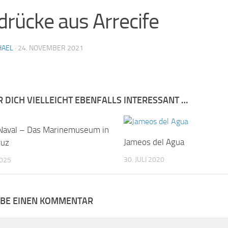
drücke aus Arrecife
HAEL
·
24. NOVEMBER 2021
R DICH VIELLEICHT EBENFALLS INTERESSANT …
aval – Das Marinemuseum in
1
Jameos del Agua
ruz
30. JULI 2020
2025
IBE EINEN KOMMENTAR