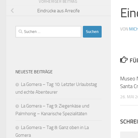
VORHERIGER BEITRAG
Ein
Eindrücke aus Arrecife
Suchen
VON
MIC
nach:
FÜ
NEUESTE BEITRÄGE
Museo N
La Gomera – Tag 10: Letzter Urlaubstag
Santa C
und echte Abenteurer
26. MAI 
La Gomera – Tag 9: Ziegenkäse und
Palmhonig – Kanarische Spezialitäten
SCHRE
La Gomera – Tag 8: Ganz oben in La
Gomera