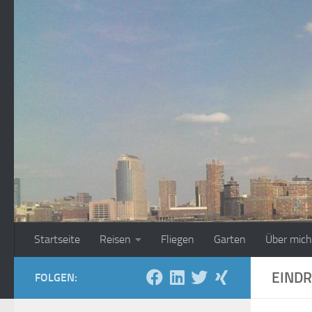
Zum Inhalt springen
Startseite
Reisen
Fliegen
Garten
Über mich
EINDR
FOLGEN: