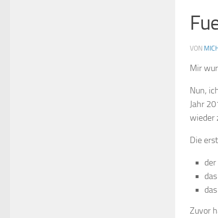
Fue
VON
MIC
Mir wur
Nun, ic
Jahr 20
wieder
Die ers
der
das
das
Zuvor h