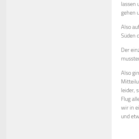
lassen 
gehen u
Also au
Süden d
Der ein
musste
Also gi
Mitteil
leider,
Flug al
wir in 
und etw