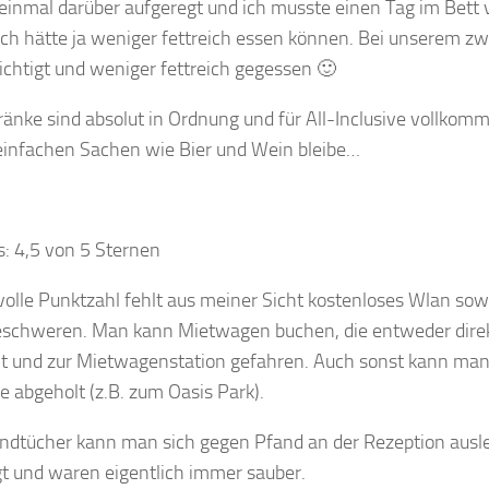
inmal darüber aufgeregt und ich musste einen Tag im Bett v
ich hätte ja weniger fettreich essen können. Bei unserem z
ichtigt und weniger fettreich gegessen 🙂
ränke sind absolut in Ordnung und für All-Inclusive vollkom
 einfachen Sachen wie Bier und Wein bleibe…
s: 4,5 von 5 Sternen
 volle Punktzahl fehlt aus meiner Sicht kostenloses Wlan so
eschweren. Man kann Mietwagen buchen, die entweder dire
t und zur Mietwagenstation gefahren. Auch sonst kann man 
se abgeholt (z.B. zum Oasis Park).
dtücher kann man sich gegen Pfand an der Rezeption ausle
gt und waren eigentlich immer sauber.