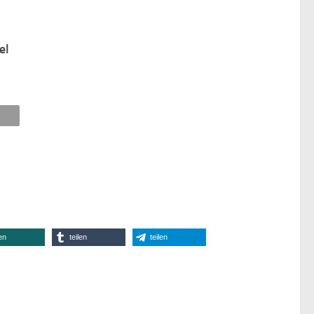
el
len
teilen
teilen