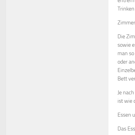
entfern
Trinken 
Zimmer:
Die Zim
sowie e
man so 
oder an
Einzelb
Bett ve
Je nach
ist wie
Essen u
Das Ess