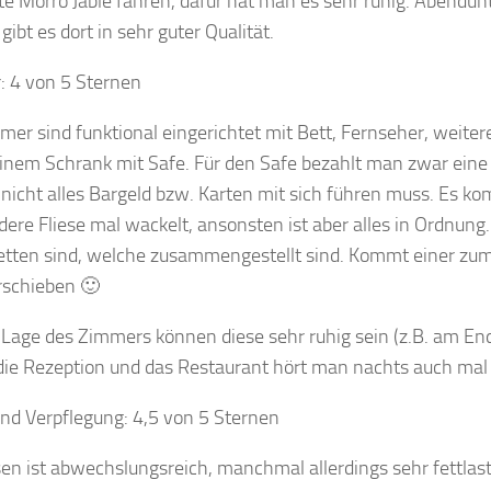
te Morro Jable fahren, dafür hat man es sehr ruhig. Abendu
gibt es dort in sehr guter Qualität.
 4 von 5 Sternen
mer sind funktional eingerichtet mit Bett, Fernseher, weit
inem Schrank mit Safe. Für den Safe bezahlt man zwar eine M
nicht alles Bargeld bzw. Karten mit sich führen muss. Es ko
dere Fliese mal wackelt, ansonsten ist aber alles in Ordnung.
etten sind, welche zusammengestellt sind. Kommt einer zu
rschieben 🙂
 Lage des Zimmers können diese sehr ruhig sein (z.B. am En
 die Rezeption und das Restaurant hört man nachts auch mal
nd Verpflegung: 4,5 von 5 Sternen
en ist abwechslungsreich, manchmal allerdings sehr fettlas