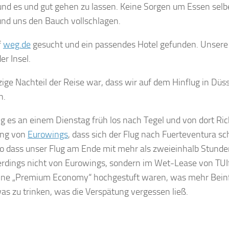
und es und gut gehen zu lassen. Keine Sorgen um Essen sel
nd uns den Bauch vollschlagen.
f
weg.de
gesucht und ein passendes Hotel gefunden. Unsere 
er Insel.
zige Nachteil der Reise war, dass wir auf dem Hinflug in Dü
n.
ng es an einem Dienstag früh los nach Tegel und von dort Ri
ung von
Eurowings
, dass sich der Flug nach Fuerteventura s
 so dass unser Flug am Ende mit mehr als zweieinhalb Stunde
lerdings nicht von Eurowings, sondern im Wet-Lease von TUIf
eine „Premium Economy“ hochgestuft waren, was mehr Beinfr
as zu trinken, was die Verspätung vergessen ließ.