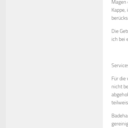
Magen e
Kappe, 
berücks
Die Get
ich bei
Service
Für die
nicht b
abgehol
teilwei
Badehan
gereini