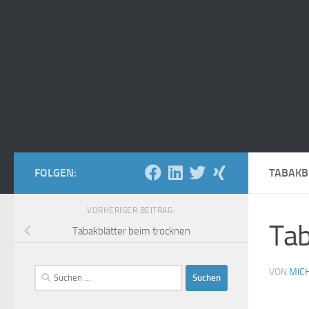
FOLGEN:
TABAKB
VORHERIGER BEITRAG
Tab
Tabakblätter beim trocknen
Suchen
VON
MIC
nach: