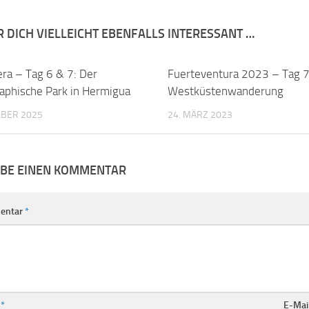
R DICH VIELLEICHT EBENFALLS INTERESSANT …
ra – Tag 6 & 7: Der
0
Fuerteventura 2023 – Tag 7
aphische Park in Hermigua
Westküstenwanderung
MBER 2025
24. MÄRZ 2023
IBE EINEN KOMMENTAR
entar
*
e
*
E-Mai