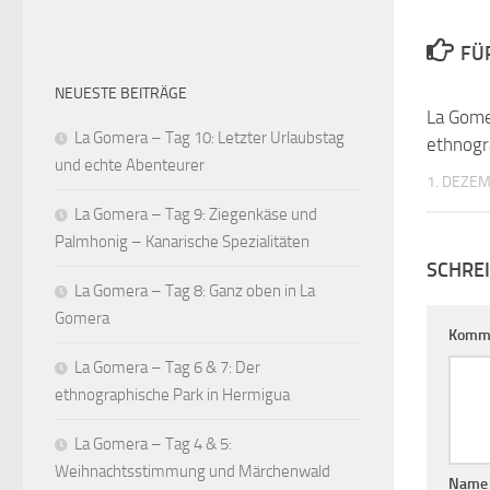
FÜ
NEUESTE BEITRÄGE
La Gome
La Gomera – Tag 10: Letzter Urlaubstag
ethnogr
und echte Abenteurer
1. DEZE
La Gomera – Tag 9: Ziegenkäse und
Palmhonig – Kanarische Spezialitäten
SCHRE
La Gomera – Tag 8: Ganz oben in La
Gomera
Komm
La Gomera – Tag 6 & 7: Der
ethnographische Park in Hermigua
La Gomera – Tag 4 & 5:
Weihnachtsstimmung und Märchenwald
Nam