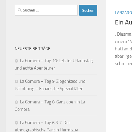
Suchen
LANZARO
nach:
Ein Au
. Diesma
einem Vu
hatten 
NEUESTE BEITRÄGE
aber irg
La Gomera – Tag 10: Letzter Urlaubstag
schreibe
und echte Abenteurer
La Gomera – Tag 9: Ziegenkäse und
Palmhonig – Kanarische Spezialitäten
La Gomera – Tag 8: Ganz oben in La
Gomera
La Gomera – Tag 6 & 7: Der
ethnographische Park in Hermigua