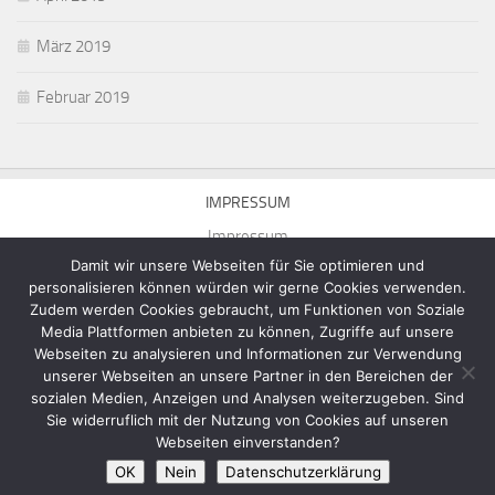
März 2019
Februar 2019
IMPRESSUM
Impressum
Damit wir unsere Webseiten für Sie optimieren und
personalisieren können würden wir gerne Cookies verwenden.
Zudem werden Cookies gebraucht, um Funktionen von Soziale
Media Plattformen anbieten zu können, Zugriffe auf unsere
Webseiten zu analysieren und Informationen zur Verwendung
Homepage von Michael Munick © 2026. Alle Rechte vorbehalten.
unserer Webseiten an unsere Partner in den Bereichen der
Präsentiert von
- Entworfen mit dem
Hueman-Theme
sozialen Medien, Anzeigen und Analysen weiterzugeben. Sind
Sie widerruflich mit der Nutzung von Cookies auf unseren
Webseiten einverstanden?
OK
Nein
Datenschutzerklärung