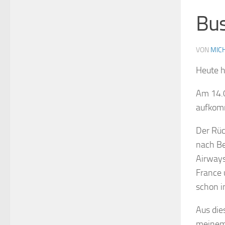
Bus
VON
MIC
Heute h
Am 14.0
aufkomm
Der Rüc
nach Be
Airways
France 
schon i
Aus die
meinem 