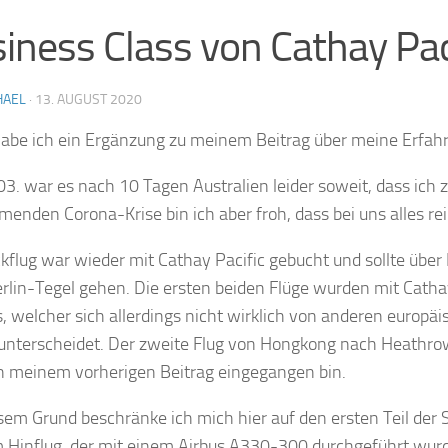
iness Class von Cathay Pac
HAEL
·
13. AUGUST 2020
abe ich ein Ergänzung zu meinem Beitrag über meine Erfah
3. war es nach 10 Tagen Australien leider soweit, dass ich 
enden Corona-Krise bin ich aber froh, dass bei uns alles rei
kflug war wieder mit Cathay Pacific gebucht und sollte ü
rlin-Tegel gehen. Die ersten beiden Flüge wurden mit Cathay 
, welcher sich allerdings nicht wirklich von anderen europä
unterscheidet. Der zweite Flug von Hongkong nach Heathrow 
n meinem vorherigen Beitrag eingegangen bin.
sem Grund beschränke ich mich hier auf den ersten Teil de
Hinflug, der mit einem Airbus A330-300 durchgeführt wurde