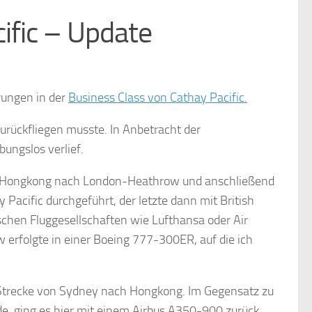
ific – Update
rungen in der
Business Class von Cathay Pacific.
zurückfliegen musste. In Anbetracht der
bungslos verlief.
ber Hongkong nach London-Heathrow und anschließend
Pacific durchgeführt, der letzte dann mit British
ischen Fluggesellschaften wie Lufthansa oder Air
erfolgte in einer Boeing 777-300ER, auf die ich
r Strecke von Sydney nach Hongkong. Im Gegensatz zu
, ging es hier mit einem Airbus A350-900 zurück.