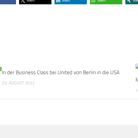
teilen
teilen
teilen
tei
In der Business Class bei United von Berlin in die USA
0
M
23. AUGUST 2022
1