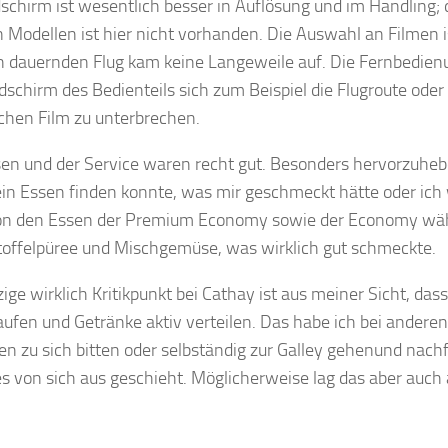
dschirm ist wesentlich besser in Auflösung und im Handling;
 Modellen ist hier nicht vorhanden. Die Auswahl an Filmen is
 dauernden Flug kam keine Langeweile auf. Die Fernbedienu
dschirm des Bedienteils sich zum Beispiel die Flugroute ode
ichen Film zu unterbrechen.
en und der Service waren recht gut. Besonders hervorzuhebe
ein Essen finden konnte, was mir geschmeckt hätte oder ich
n den Essen der Premium Economy sowie der Economy wähle
toffelpüree und Mischgemüse, was wirklich gut schmeckte.
zige wirklich Kritikpunkt bei Cathay ist aus meiner Sicht, das
ufen und Getränke aktiv verteilen. Das habe ich bei anderen
n zu sich bitten oder selbständig zur Galley gehenund nachf
es von sich aus geschieht. Möglicherweise lag das aber au