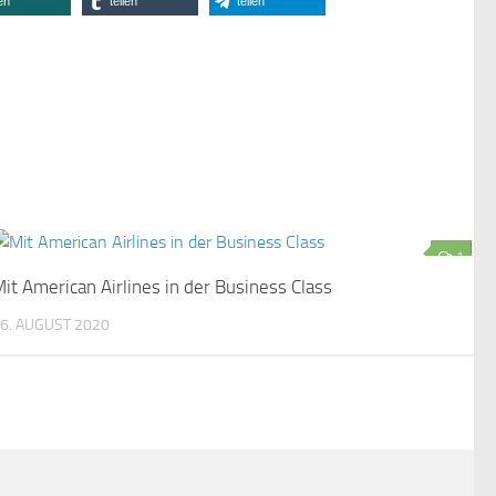
len
teilen
teilen
1
it American Airlines in der Business Class
6. AUGUST 2020