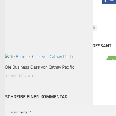
teilen
Schlagwörter:
Airbus A350
Business Class
Cathay Pacific
FÜR DICH VIELLEICHT EBENFALLS INTERESSANT …
1
Die Business Class von Cathay Pacific
13. AUGUST 2020
SCHREIBE EINEN KOMMENTAR
Kommentar
*