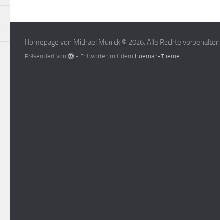
Homepage von Michael Munick © 2026. Alle Rechte vorbehalten
Präsentiert von
- Entworfen mit dem
Hueman-Theme