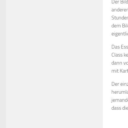
Der Bil
anderen
Stunden
dem Bil
eigentl
Das Ess
Class k
dann vo
mit Kar
Der ein
herumla
jemande
dass di