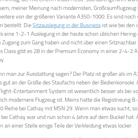
sem, meiner Meinung nach modernsten, Großraumflugzeug b
weitere von der größeren Variante A350-1000. Es sind noch v
n bestellt. Die
Sitzauslegung in der Business
ist wie bei den
ls eine 1-2-1 Auslegung in der heute schon üblichen Hering-
n Zugang zum Gang haben und nicht über einen Sitznachbar 
s Class gibt es 28 in der Premium Economy in einer 2-4-2 A
y.
n man zur Ausstattung sagen? Der Platz ist größer als im A3
 gut an der Größe des Staufachs neben der Bedienkonsole. Au
Flight-Entertainment System ist wesentlich besser als bei vo
ich modernere Flugzeug ist. Meins hatte die Registrieung B-
0 Reihe bei Cathay mit MSN 29. Wenn man etwas sucht, s
 bei Cathay war und nun schon 4 Jahre auf dem Buckel hat.
n an einer Stelle einige Teile der Verkleidung etwas locker.