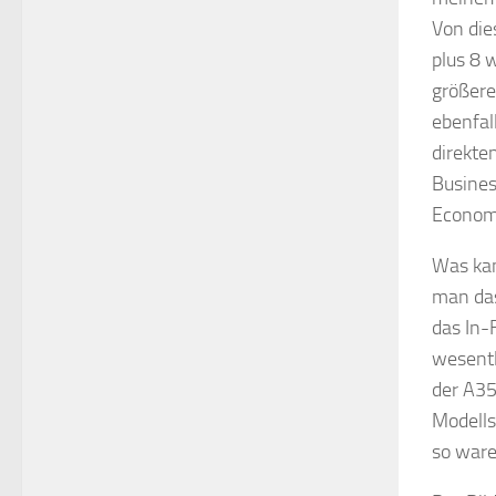
Von die
plus 8 
größere
ebenfal
direkte
Busines
Econom
Was kan
man das
das In-
wesentl
der A35
Modells
so ware