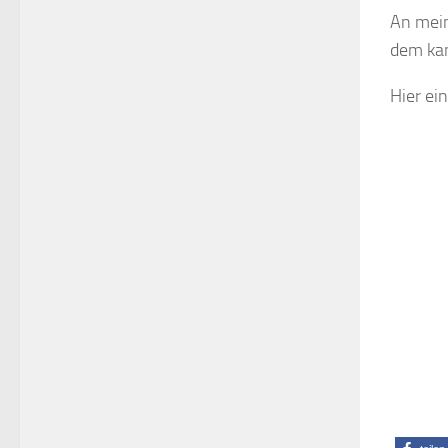
An mein
dem kan
Hier ei