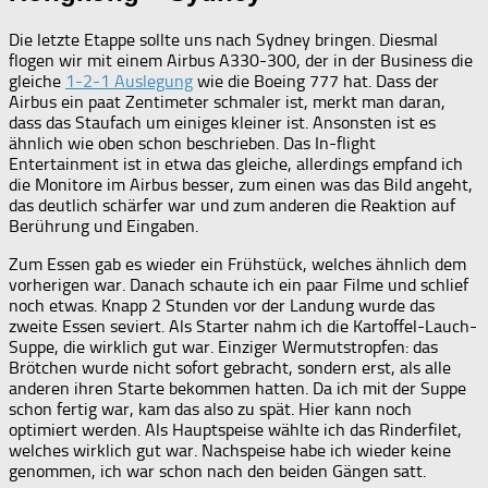
Die letzte Etappe sollte uns nach Sydney bringen. Diesmal
flogen wir mit einem Airbus A330-300, der in der Business die
gleiche
1-2-1 Auslegung
wie die Boeing 777 hat. Dass der
Airbus ein paat Zentimeter schmaler ist, merkt man daran,
dass das Staufach um einiges kleiner ist. Ansonsten ist es
ähnlich wie oben schon beschrieben. Das In-flight
Entertainment ist in etwa das gleiche, allerdings empfand ich
die Monitore im Airbus besser, zum einen was das Bild angeht,
das deutlich schärfer war und zum anderen die Reaktion auf
Berührung und Eingaben.
Zum Essen gab es wieder ein Frühstück, welches ähnlich dem
vorherigen war. Danach schaute ich ein paar Filme und schlief
noch etwas. Knapp 2 Stunden vor der Landung wurde das
zweite Essen seviert. Als Starter nahm ich die Kartoffel-Lauch-
Suppe, die wirklich gut war. Einziger Wermutstropfen: das
Brötchen wurde nicht sofort gebracht, sondern erst, als alle
anderen ihren Starte bekommen hatten. Da ich mit der Suppe
schon fertig war, kam das also zu spät. Hier kann noch
optimiert werden. Als Hauptspeise wählte ich das Rinderfilet,
welches wirklich gut war. Nachspeise habe ich wieder keine
genommen, ich war schon nach den beiden Gängen satt.