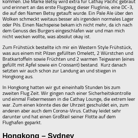
kommen. Die Marke Betsy wird extra für Cathay Pacific gebraut
und erinnert an das erste Flugzeug dieser Fluglinie, eine DC-3,
die auf den Namen Betsy getauft wurde. Ein Pale Ale über den
Wolken schmeckt weitaus besser als irgendein normales Lager
oder Pils. Einen Nachspeise bekam ich nicht mehr, da ich nach
dem Genuss des Burgers eingeschlafen war und man mich
nicht wecken wollte, was absolut okay ist.
Zum Frühstück bestellte ich mir ein Western Style Frühstück,
was aus einem mit Pilzen gefüllten Omelett, 2 Würstchen und
Bratkartoffeln sowie Früchten und 2 warmen Teigwaren (eines
gefüllt mit Apfel sowie ein Croissant) bestand. Kurz danach
setzten wir auch schon zur Landung an und stiegen in
Hongkong aus.
In Hongkong hatten wir gut eineinhalb Stunden bis zum
zweiten Flug Zeit. Wir gingen nach einer Sicherheitskontrolle
und einmal Fiebermessen in die Cathay Lounge, die extrem leer
war. Zum einen könnte dies der Uhrzeit geschuldet ein, zum
anderen aber auch dem Corona-Virus. Cathay leidet sehr
darunter und hat einen Großteil seiner Flotte auf dem
Flughafen geparkt.
Hongkong – Sydney