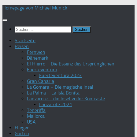
Zum
Homepage von Michael Munick
Inhalt
springen
Suchen
nach:
Startseite
Reisen
Fernweh
Dänemark
El Hierro – Die Essenz des Ursprünglichen
Fuerteventura
Fuerteventura 2023
Gran Canaria
La Gomera – Die magische Insel
La Palma – La Isla Bonita
Lanzarote – die Insel voller Kontraste
Lanzarote 2021
Teneriffa
Mallorca
USA
Fliegen
Garten