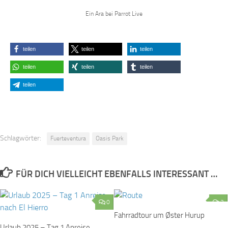
Ein Ara bei Parrot Live
teilen
teilen
teilen
teilen
teilen
teilen
teilen
Schlagwörter:
Fuerteventura
Oasis Park
FÜR DICH VIELLEICHT EBENFALLS INTERESSANT …
0
2
Fahrradtour um Øster Hurup
Urlaub 2025 – Tag 1 Anreise