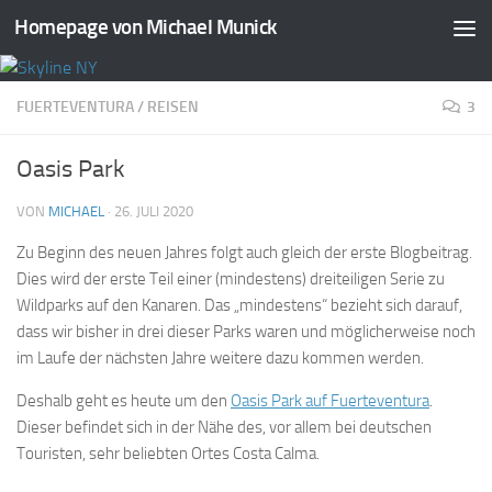
Homepage von Michael Munick
Zum Inhalt springen
FUERTEVENTURA
/
REISEN
3
Oasis Park
VON
MICHAEL
·
26. JULI 2020
Zu Beginn des neuen Jahres folgt auch gleich der erste Blogbeitrag.
Dies wird der erste Teil einer (mindestens) dreiteiligen Serie zu
Wildparks auf den Kanaren. Das „mindestens“ bezieht sich darauf,
dass wir bisher in drei dieser Parks waren und möglicherweise noch
im Laufe der nächsten Jahre weitere dazu kommen werden.
Deshalb geht es heute um den
Oasis Park auf Fuerteventura
.
Dieser befindet sich in der Nähe des, vor allem bei deutschen
Touristen, sehr beliebten Ortes Costa Calma.