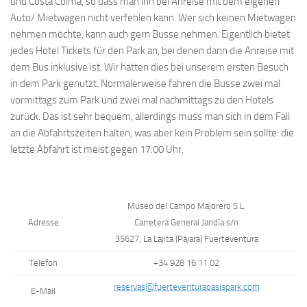
und Costa Colma, so dass man ihn bei Anreise mit dem eigenen
Auto/ Mietwagen nicht verfehlen kann. Wer sich keinen Mietwagen
nehmen möchte, kann auch gern Busse nehmen. Eigentlich bietet
jedes Hotel Tickets für den Park an, bei denen dann die Anreise mit
dem Bus inklusive ist. Wir hatten dies bei unserem ersten Besuch
in dem Park genutzt. Normalerweise fahren die Busse zwei mal
vormittags zum Park und zwei mal nachmittags zu den Hotels
zurück. Das ist sehr bequem, allerdings muss man sich in dem Fall
an die Abfahrtszeiten halten, was aber kein Problem sein sollte: die
letzte Abfahrt ist meist gegen 17:00 Uhr.
Museo del Campo Majorero S.L.
Adresse
Carretera General Jandía s/n
35627, La Lajita (Pájara) Fuerteventura
Telefon
+34 928 16 11 02
reservas@fuerteventuraoasispark.com
E-Mail