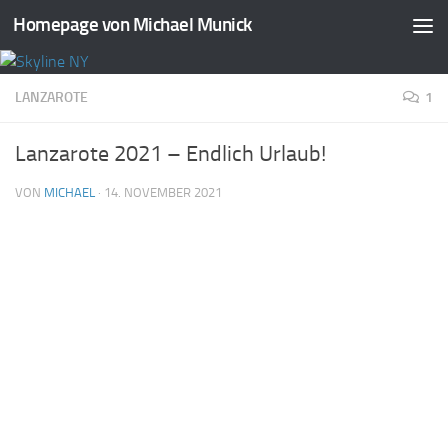
Homepage von Michael Munick
Zum Inhalt springen
LANZAROTE
1
Lanzarote 2021 – Endlich Urlaub!
VON
MICHAEL
·
14. NOVEMBER 2021