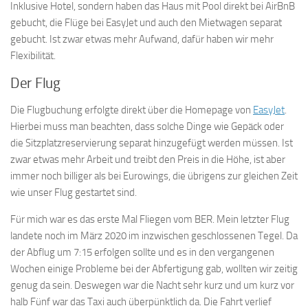
Inklusive Hotel, sondern haben das Haus mit Pool direkt bei AirBnB
gebucht, die Flüge bei EasyJet und auch den Mietwagen separat
gebucht. Ist zwar etwas mehr Aufwand, dafür haben wir mehr
Flexibilität.
Der Flug
Die Flugbuchung erfolgte direkt über die Homepage von
EasyJet
.
Hierbei muss man beachten, dass solche Dinge wie Gepäck oder
die Sitzplatzreservierung separat hinzugefügt werden müssen. Ist
zwar etwas mehr Arbeit und treibt den Preis in die Höhe, ist aber
immer noch billiger als bei Eurowings, die übrigens zur gleichen Zeit
wie unser Flug gestartet sind.
Für mich war es das erste Mal Fliegen vom BER. Mein letzter Flug
landete noch im März 2020 im inzwischen geschlossenen Tegel. Da
der Abflug um 7:15 erfolgen sollte und es in den vergangenen
Wochen einige Probleme bei der Abfertigung gab, wollten wir zeitig
genug da sein. Deswegen war die Nacht sehr kurz und um kurz vor
halb Fünf war das Taxi auch überpünktlich da. Die Fahrt verlief