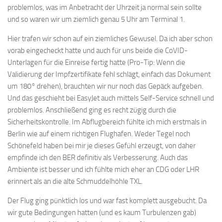
problemlos, was im Anbetracht der Uhrzeit ja normal sein sollte
und so waren wir um ziemlich genau 5 Uhr am Terminal 1.
Hier trafen wir schon auf ein ziemliches Gewusel. Da ich aber schon
vorab eingecheckt hatte und auch für uns beide die CoVID-
Unterlagen für die Einreise fertig hatte (Pro-Tip: Wenn die
Validierung der Impfzertifikate fehl schlägt, einfach das Dokument
um 180° drehen), brauchten wir nur noch das Gepäck aufgeben.
Und das geschieht bei EasyJet auch mittels Self-Service schnell und
problemlos. Anschließend ging es recht zügig durch die
Sicherheitskontrolle. Im Abflugbereich fühlte ich mich erstmals in
Berlin wie auf einem richtigen Flughafen. Weder Tegel noch
Schönefeld haben bei mir je dieses Gefühl erzeugt, von daher
empfinde ich den BER definitiv als Verbesserung. Auch das
Ambiente ist besser und ich fühlte mich eher an CDG oder LHR
erinnert als an die alte Schmuddelhöhle TXL.
Der Flug ging pünktlich los und war fast komplett ausgebucht. Da
wir gute Bedingungen hatten (und es kaum Turbulenzen gab)