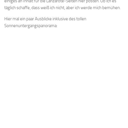
einiges an Inhalt für die Lanzarote-Seiten hier posten. Ob ich es
täglich schaffe, dass weiß ich nicht, aber ich werde mich bemühen.
Hier mal ein paar Ausblicke inklusive des tollen
Sonnenuntergangspanorama: